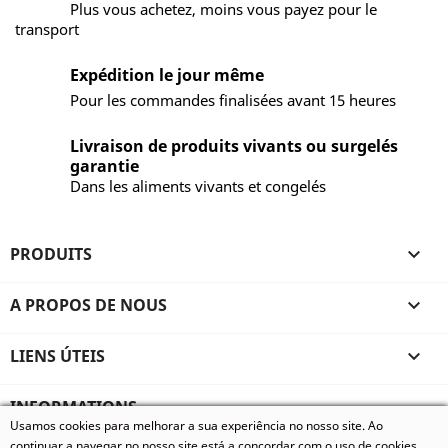
Plus vous achetez, moins vous payez pour le
transport
Expédition le jour même
Pour les commandes finalisées avant 15 heures
Livraison de produits vivants ou surgelés
garantie
Dans les aliments vivants et congelés
PRODUITS

A PROPOS DE NOUS

LIENS ÚTEIS

INFORMATIONS
Usamos cookies para melhorar a sua experiência no nosso site. Ao
© 2026 - Vivum - Especializados em Animais Exóticos, todos
continuar a navegar no nosso site está a concordar com o uso de cookies