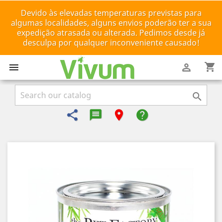
Devido às elevadas temperaturas previstas para
algumas localidades, alguns envios poderão ter a sua
expedição atrasada ou alterada. Pedimos desde já
desculpa por qualquer inconveniente causado!
shopping_cart



share
message-reply-text
room
help