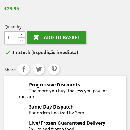
€29.95
Quantity

ADD TO BASKET

In Stock
(Expedição imediata)
Share
Progressive Discounts
The more you buy, the less you pay for
transport
Same Day Dispatch
For orders finalized by 3pm
Live/Frozen Guaranteed Delivery
In live and frozen food