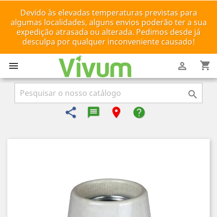
Devido às elevadas temperaturas previstas para
algumas localidades, alguns envios poderão ter a sua
expedição atrasada ou alterada. Pedimos desde já
desculpa por qualquer inconveniente causado!
shopping_cart



share
message-reply-text
room
help