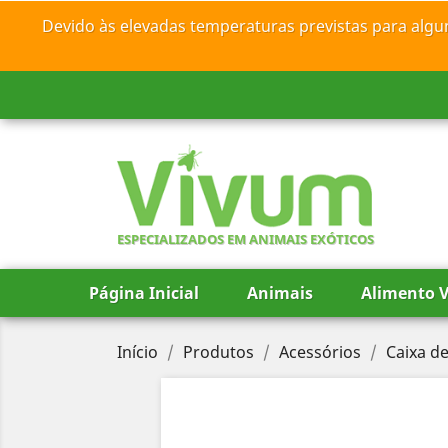
Devido às elevadas temperaturas previstas para algu
ESPECIALIZADOS EM ANIMAIS EXÓTICOS
Página Inicial
Animais
Alimento V
Início
Produtos
Acessórios
Caixa d