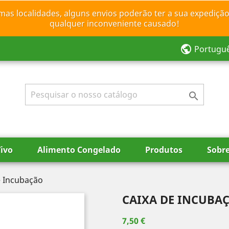
mas localidades, alguns envios poderão ter a sua expedição
qualquer inconveniente causado!
public
Portugu

ivo
Alimento Congelado
Produtos
Sobr
e Incubação
CAIXA DE INCUBA
7,50 €