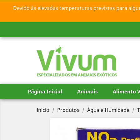
Devido às elevadas temperaturas previstas para algu
ESPECIALIZADOS EM ANIMAIS EXÓTICOS
Página Inicial
Animais
Alimento V
Início
Produtos
Água e Humidade
T