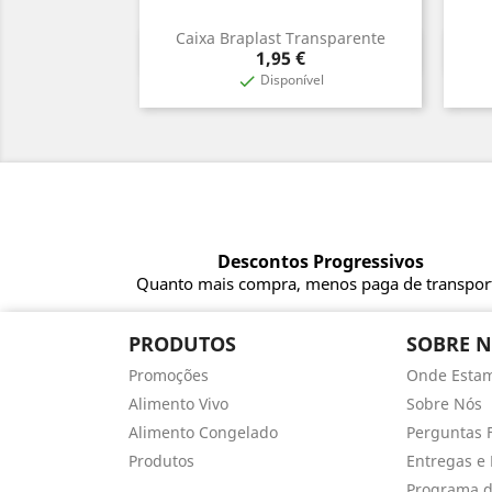
Caixa Braplast Transparente
Vista rápida

Preço
1,95 €
Disponível

Descontos Progressivos
Quanto mais compra, menos paga de transpor
PRODUTOS
SOBRE 
Promoções
Onde Esta
Alimento Vivo
Sobre Nós
Alimento Congelado
Perguntas 
Produtos
Entregas e 
Programa d