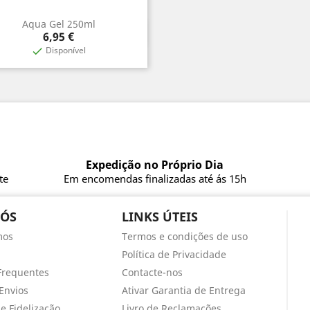
Aqua Gel 250ml
Vista rápida

Preço
6,95 €
Disponível

Expedição no Próprio Dia
te
Em encomendas finalizadas até ás 15h
NÓS
LINKS ÚTEIS
mos
Termos e condições de uso
Política de Privacidade
Frequentes
Contacte-nos
Envios
Ativar Garantia de Entrega
e Fidelização
Livro de Reclamações