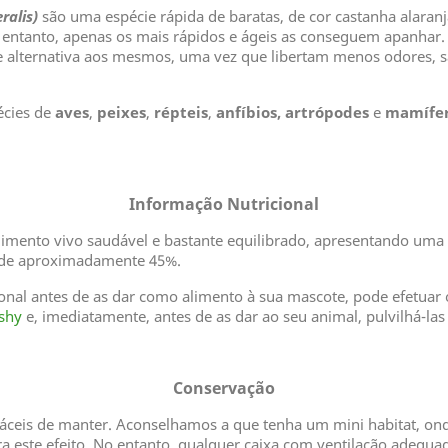
eralis
)
são uma espécie rápida de baratas, de cor castanha alara
 entanto, apenas os mais rápidos e ágeis as conseguem apanhar.
e alternativa aos mesmos, uma vez que libertam menos odores, s
écies de
aves
,
peixes
,
répteis
,
anfíbios,
artrópodes
e
mamífer
Informação Nutricional
limento vivo saudável e bastante equilibrado, apresentando um
de aproximadamente 45%.
ional antes de as dar como alimento à sua mascote, pode efetuar
shy
e, imediatamente, antes de as dar ao seu animal, pulvilhá-la
Conservação
fáceis de manter. Aconselhamos a que tenha um mini habitat, on
ra este efeito. No entanto, qualquer caixa com ventilação adequ