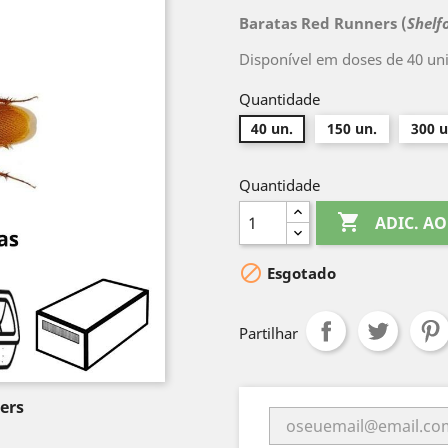
Baratas Red Runners (
Shelfo
Disponível em doses de 40 uni
Quantidade
40 un.
150 un.
300 u
Quantidade

ADIC. A

Esgotado
Partilhar
ers