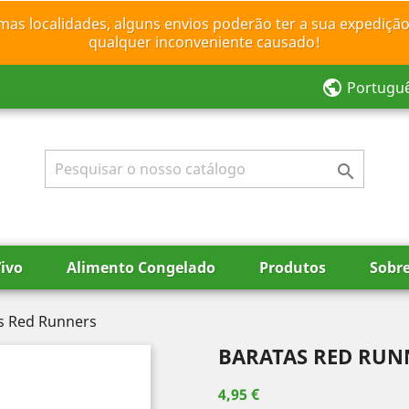
mas localidades, alguns envios poderão ter a sua expedição
qualquer inconveniente causado!
public
Portugu

ivo
Alimento Congelado
Produtos
Sobr
s Red Runners
BARATAS RED RUN
4,95 €