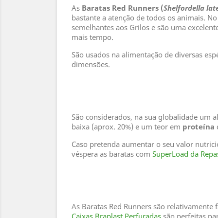
As
Baratas Red Runners (
Shelfordella lat
bastante a atenção de todos os animais. No
semelhantes aos Grilos e são uma excelent
mais tempo.
São usados na alimentação de diversas esp
dimensões.
São considerados, na sua globalidade um a
baixa (aprox. 20%) e um teor em
proteína
Caso pretenda aumentar o seu valor nutric
véspera as baratas com
SuperLoad da Repa
As Baratas Red Runners são relativamente 
Caixas Braplast Perfuradas
são perfeitas pa