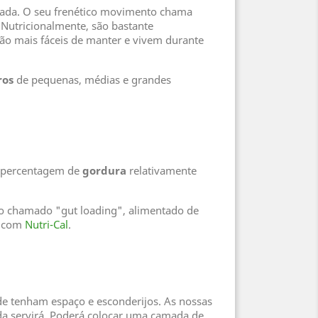
njada. O seu frenético movimento chama
 Nutricionalmente, são bastante
ão mais fáceis de manter e vivem durante
os
de pequenas, médias e grandes
a percentagem de
gordura
relativamente
 o chamado "gut loading", alimentado de
s com
Nutri-Cal
.
de tenham espaço e esconderijos. As nossas
ada servirá. Poderá colocar uma camada de