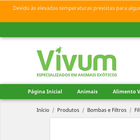
Devido às elevadas temperaturas previstas para algu
ESPECIALIZADOS EM ANIMAIS EXÓTICOS
Página Inicial
Animais
Alimento V
Início
Produtos
Bombas e Filtros
Fi