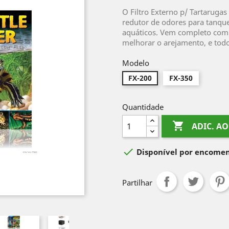
O Filtro Externo p/ Tartarugas
redutor de odores para tanque
aquáticos. Vem completo com 
melhorar o arejamento, e todo
Modelo
FX-200
FX-350
Quantidade

ADIC. A

Disponível por encome
Partilhar