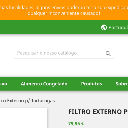
mas localidades, alguns envios poderão ter a sua expedição
qualquer inconveniente causado!
public
Portugu

ivo
Alimento Congelado
Produtos
Sobr
ltro Externo p/ Tartarugas
FILTRO EXTERNO 
79,95 €