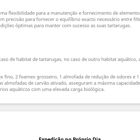
a flexibilidade para a manutenção e fornecimento de elementos 
om precisão para fornecer o equilíbrio exacto necessário entre fil
ndições óptimas para manter com sucesso as suas tartarugas.
so de habitat de tartarugas, no caso de outro habitat aquático,
mex fino, 2 foamex grosseiro, 1 almofada de redução de odores e 
s almofadas de carvão ativado, asseguram a máxima capacidade 
ários aquáticos com uma elevada carga biológica.
Expedição no Próprio Dia