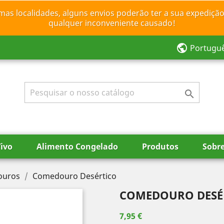
mas localidades, alguns envios poderão ter a sua expedição
qualquer inconveniente causado!
public
Portugu

ivo
Alimento Congelado
Produtos
Sobr
ouros
Comedouro Desértico
COMEDOURO DESÉ
7,95 €