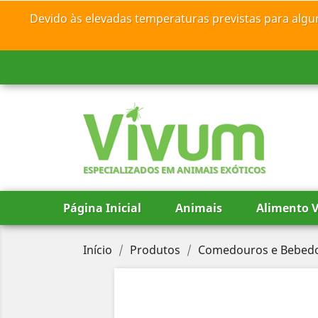
Devido às elevadas temperaturas previstas para algu
ESPECIALIZADOS EM ANIMAIS EXÓTICOS
Página Inicial
Animais
Alimento V
Início
Produtos
Comedouros e Bebed