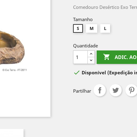
Comedouro Desértico Exo Ter
Tamanho
S
M
L
Quantidade

ADIC. A

Disponível
(Expedição 
Partilhar