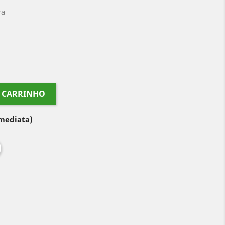
ra
O CARRINHO
imediata)