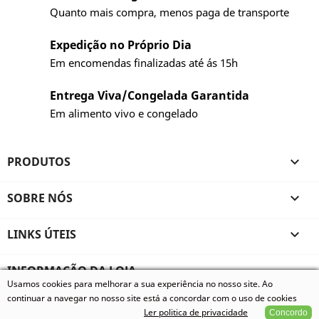
Quanto mais compra, menos paga de transporte
Expedição no Próprio Dia
Em encomendas finalizadas até ás 15h
Entrega Viva/Congelada Garantida
Em alimento vivo e congelado
PRODUTOS

SOBRE NÓS

LINKS ÚTEIS

INFORMAÇÃO DA LOJA
Usamos cookies para melhorar a sua experiência no nosso site. Ao
© 2026 - Vivum - Especializados em Animais Exóticos, todos
continuar a navegar no nosso site está a concordar com o uso de cookies
os direitos reservados.
Ler politica de privacidade
Concordo