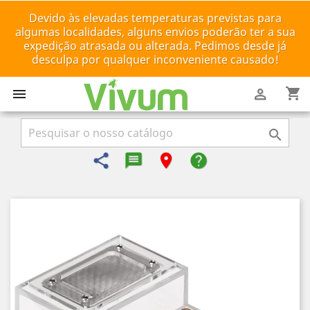
Devido às elevadas temperaturas previstas para
algumas localidades, alguns envios poderão ter a sua
expedição atrasada ou alterada. Pedimos desde já
desculpa por qualquer inconveniente causado!
shopping_cart



share
message-reply-text
room
help