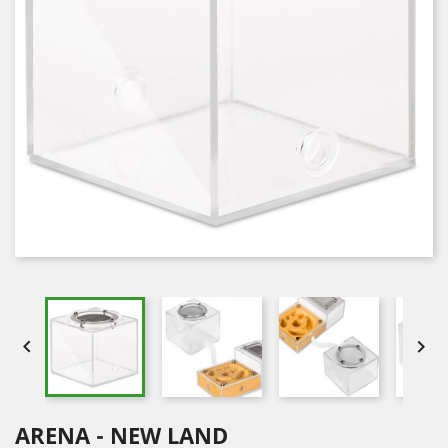


ARENA - NEW LAND