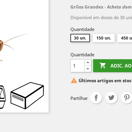
Grilos Grandes
-
Acheta dom
Disponível em doses de 30 uni
Quantidade
30 un.
150 un.
450 u
Quantidade

ADIC. A

Últimos artigos em sto
Partilhar