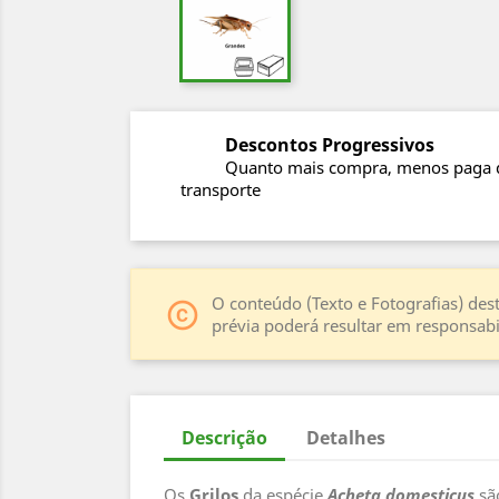
Descontos Progressivos
Quanto mais compra, menos paga 
transporte
O conteúdo (Texto e Fotografias) dest
copyright
prévia poderá resultar em responsabil
Descrição
Detalhes
Os
Grilos
da espécie
Acheta domesticus
sã