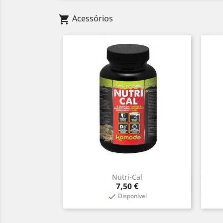
Acessórios
shopping_cart
Nutri-Cal
Vista rápida

Preço
7,50 €
Disponível
