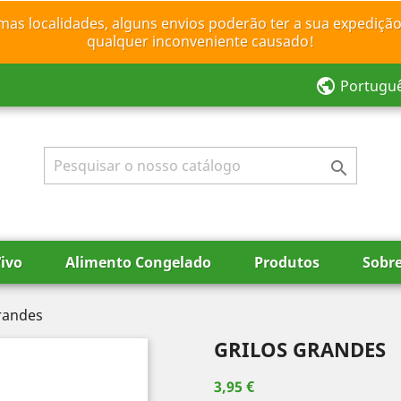
mas localidades, alguns envios poderão ter a sua expedição
qualquer inconveniente causado!
public
Portugu

ivo
Alimento Congelado
Produtos
Sobr
randes
GRILOS GRANDES
3,95 €