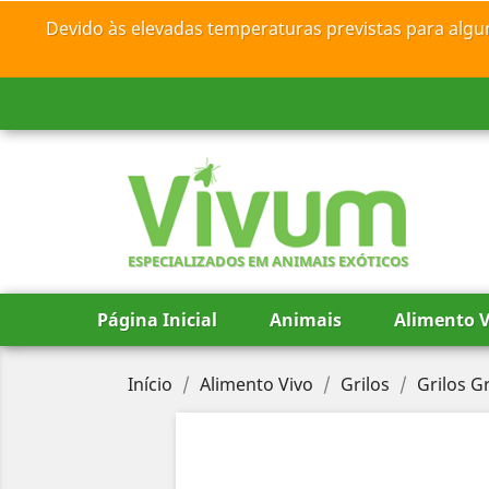
Devido às elevadas temperaturas previstas para algu
ESPECIALIZADOS EM ANIMAIS EXÓTICOS
Página Inicial
Animais
Alimento V
Início
Alimento Vivo
Grilos
Grilos G