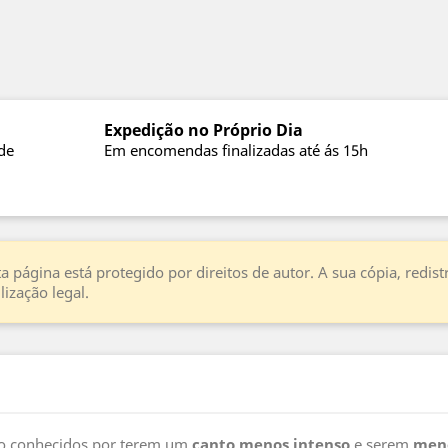
Expedição no Próprio Dia
de
Em encomendas finalizadas até ás 15h
a página está protegido por direitos de autor. A sua cópia, redi
ização legal.
o conhecidos por terem um
canto menos intenso
e serem
meno