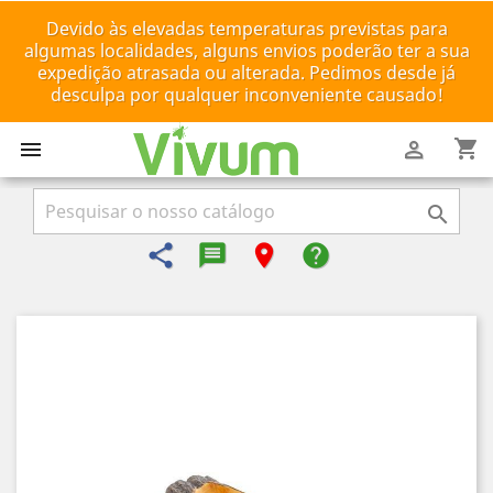
Devido às elevadas temperaturas previstas para
algumas localidades, alguns envios poderão ter a sua
expedição atrasada ou alterada. Pedimos desde já
desculpa por qualquer inconveniente causado!
shopping_cart



share
message-reply-text
room
help