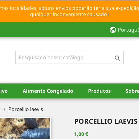
mas localidades, alguns envios poderão ter a sua expedição
qualquer inconveniente causado!
public
Portugu

ivo
Alimento Congelado
Produtos
Sobr
s
Porcellio laevis
PORCELLIO LAEVIS
1,00 €