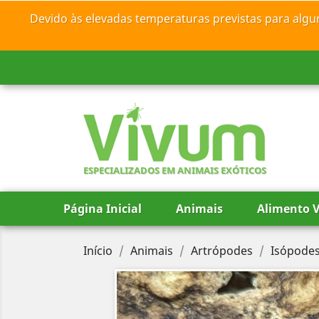
Devido às elevadas temperaturas previstas para algu
ESPECIALIZADOS EM ANIMAIS EXÓTICOS
Página Inicial
Animais
Alimento V
Início
Animais
Artrópodes
Isópode