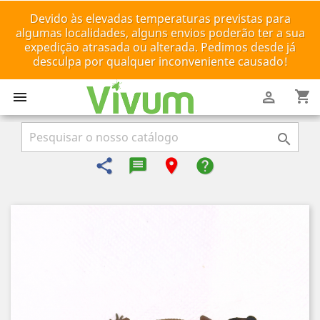
Devido às elevadas temperaturas previstas para
algumas localidades, alguns envios poderão ter a sua
expedição atrasada ou alterada. Pedimos desde já
desculpa por qualquer inconveniente causado!
shopping_cart



share
message-reply-text
room
help