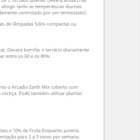
26ºC no lado quente. Deverá ainda criar
atingir tanto as temperaturas diurnas
idamente controlado por um termostato).
aves de lâmpadas 5/6% compactas ou
t. Deverá borrifar o terrário diariamente
r entre os 60 e os 80%.
como o Arcadia Earth Mix coberto com
 cortiça. Pode também utilizar plantas
etais e 10% de Fruta Enquanto juvenis
entação para 2 a 3 vezes por semana.