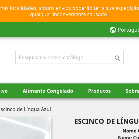
mas localidades, alguns envios poderão ter a sua expedição
qualquer inconveniente causado!
public
Portugu

ivo
Alimento Congelado
Produtos
Sobr
Escinco de Língua Azul
ESCINCO DE LÍNGU
Nome 
Nome Cie