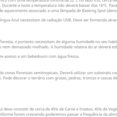
mico com uma temperatura mínima de 22ºC no lado frio, cerca de 
 Durante a noite a temperatura não deverá baixar dos 16ºC. Para 
e de aquecimento associado a uma lâmpada de Basking Spot (dev
Língua Azul necessitam de radiação UVB. Deve ser fornecida atr
floresta, e portanto necessitam de alguma humidade no seu habita
eco nem demasiado molhado. A humidade relativa do ar deverá esta
re acesso a um bebedouro com água fresca.
de zonas florestais semitropicais. Deverá utilizar um substrato 
 Pode decorar o terrário com grutas, pedras, troncos e cascas de
l deve consistir de cerca de 45% de Carne e Insetos, 45% de Veg
onforme forem crescendo poderemos passar a frequência da alim