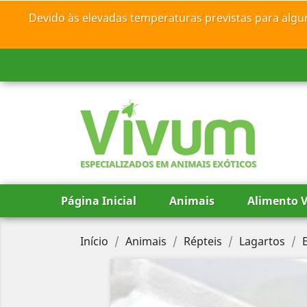
Devido às elevadas temperaturas previstas para algu
ESPECIALIZADOS EM ANIMAIS EXÓTICOS
Página Inicial
Animais
Alimento V
Início
Animais
Répteis
Lagartos