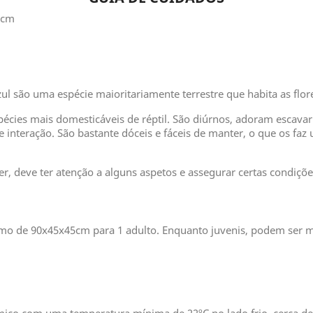
 cm
zul são uma espécie maioritariamente terrestre que habita as flor
écies mais domesticáveis de réptil. São diúrnos, adoram escavar
e interação. São bastante dóceis e fáceis de manter, o que os faz
r, deve ter atenção a alguns aspetos e assegurar certas condiçõ
mo de 90x45x45cm para 1 adulto. Enquanto juvenis, podem ser m