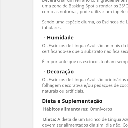
Deverá criar um terrário com gradiente tér
uma zona de Basking Spot a rondar os 36ºC.
como as noturnas, pode utilizar um tapet
Sendo uma espécie diurna, os Escincos de 
tubulares.
 - 
Humidade
Os Escincos de Língua Azul são animais da 
certificando-se que o substrato não fica s
É importante que os escincos tenham semp
 - 
Decoração
Os Escincos de Língua Azul são originários 
folhagem decorativa e/ou pedações de coco.
naturais ou artificiais.
Dieta e Suplementação
Hábitos alimentares:
Omnívoros
Dieta:
A dieta de um Escinco de Língua Azu
devem ser alimentados dia sim, dia não. C