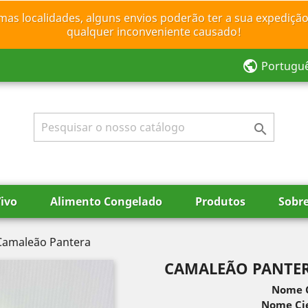
mas localidades, alguns envios poderão ter a sua expedição
qualquer inconveniente causado!
public
Portugu

ivo
Alimento Congelado
Produtos
Sobr
Camaleão Pantera
CAMALEÃO PANTE
Nome 
Nome Cie