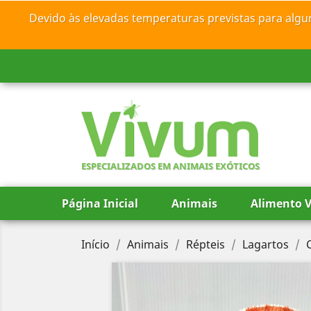
Devido às elevadas temperaturas previstas para algu
ESPECIALIZADOS EM ANIMAIS EXÓTICOS
Página Inicial
Animais
Alimento V
Início
Animais
Répteis
Lagartos