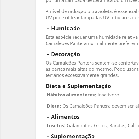
por uma Lâmpada de Cerâmica ou um Deep He
A nível de radiação ultravioleta, é essencia
UV pode utilizar lâmpadas UV tubulares de 6
 - 
Humidade
Esta espécie requer uma humidade relativa 
Camaleões Pantera normalmente preferem be
 - 
Decoração
Os Camaleões Pantera sentem-se confortáve
as partes mais altas do mesmo. Pode usar tr
terrários excessivamente grandes.
Dieta e Suplementação
Hábitos alimentares:
Insetívoro
Dieta:
Os Camaleões Pantera devem ser al
 - 
Alimentos
 Insetos
:
Gafanhotos, Grilos, Baratas, Calc
 - 
Suplementação