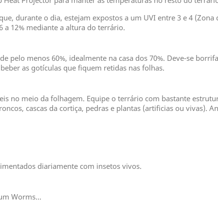
at Projector para manter as temperaturas no resto do terrário 
l que, durante o dia, estejam expostos a um UVI entre 3 e 4 (Zona 
 a 12% mediante a altura do terrário.
de pelo menos 60%, idealmente na casa dos 70%. Deve-se borrifar
ber as gotículas que fiquem retidas nas folhas.
is no meio da folhagem. Equipe o terrário com bastante estrutu
oncos, cascas da cortiça, pedras e plantas (artificias ou vivas).
imentados diariamente com insetos vivos.
ium Worms...