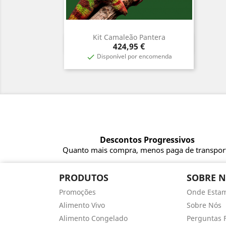
Kit Camaleão Pantera
Vista rápida

Preço
424,95 €
Disponível por encomenda

Descontos Progressivos
Quanto mais compra, menos paga de transpor
PRODUTOS
SOBRE 
Promoções
Onde Esta
Alimento Vivo
Sobre Nós
Alimento Congelado
Perguntas 