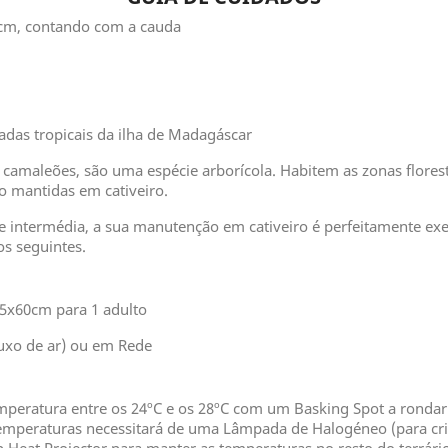
0cm, contando com a cauda
tadas tropicais da ilha de Madagáscar
camaleões, são uma espécie arborícola. Habitem as zonas florest
 mantidas em cativeiro.
e intermédia, a sua manutenção em cativeiro é perfeitamente exe
s seguintes.
45x60cm para 1 adulto
uxo de ar) ou em Rede
peratura entre os 24ºC e os 28ºC com um Basking Spot a rondar 
s temperaturas necessitará de uma Lâmpada de Halogéneo (para c