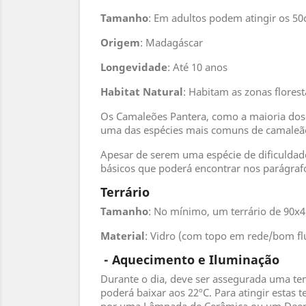
Tamanho
: Em adultos podem atingir os 5
Origem
: Madagáscar
Longevidade
: Até 10 anos
Habitat
Natural
: Habitam as zonas flores
Os Camaleões Pantera, como a maioria dos 
uma das espécies mais comuns de camaleão
Apesar de serem uma espécie de dificuldad
básicos que poderá encontrar nos parágrafo
Terrário
Tamanho
: No mínimo, um terrário de 90x
Material
: Vidro (com topo em rede/bom fl
- Aquecimento e Iluminação
Durante o dia, deve ser assegurada uma tem
poderá baixar aos 22ºC. Para atingir esta