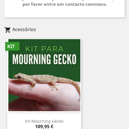
por favor entre em contacto connosco.
Acessórios
shopping_cart
KIT
Kit Mourning Gecko
Preço
109,95 €