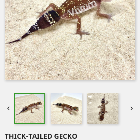


THICK-TAILED GECKO