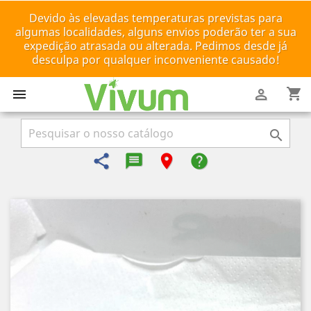
Devido às elevadas temperaturas previstas para
algumas localidades, alguns envios poderão ter a sua
expedição atrasada ou alterada. Pedimos desde já
desculpa por qualquer inconveniente causado!
shopping_cart



share
message-reply-text
room
help