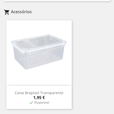
Acessórios
shopping_cart
Caixa Braplast Transparente
Preço
1,95 €
Disponível
