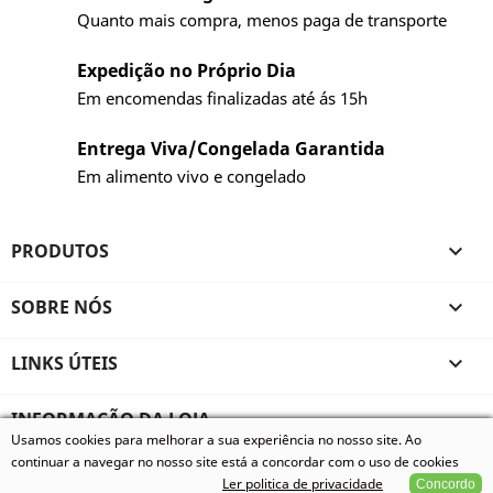
Quanto mais compra, menos paga de transporte
Expedição no Próprio Dia
Em encomendas finalizadas até ás 15h
Entrega Viva/Congelada Garantida
Em alimento vivo e congelado
PRODUTOS

SOBRE NÓS

LINKS ÚTEIS

INFORMAÇÃO DA LOJA
Usamos cookies para melhorar a sua experiência no nosso site. Ao
© 2026 - Vivum - Especializados em Animais Exóticos, todos
continuar a navegar no nosso site está a concordar com o uso de cookies
os direitos reservados.
Ler politica de privacidade
Concordo