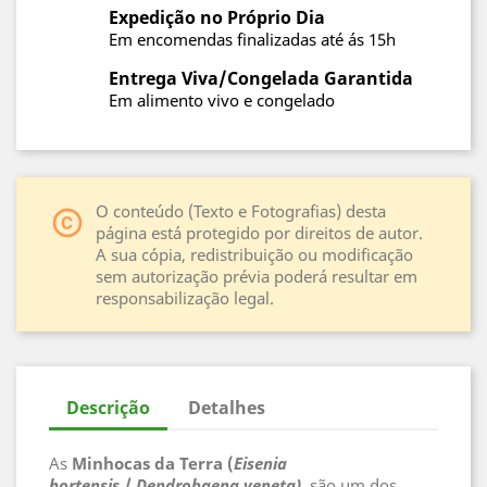
Expedição no Próprio Dia
Em encomendas finalizadas até ás 15h
Entrega Viva/Congelada Garantida
Em alimento vivo e congelado
O conteúdo (Texto e Fotografias) desta
copyright
página está protegido por direitos de autor.
A sua cópia, redistribuição ou modificação
sem autorização prévia poderá resultar em
responsabilização legal.
Descrição
Detalhes
As
Minhocas da Terra (
Eisenia
hortensis
/
Dendrobaena veneta)
, são um dos