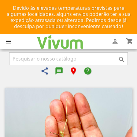
Devido às elevadas temperaturas previstas para
algumas localidades, alguns envios poderão ter a sua
expedição atrasada ou alterada. Pedimos desde já
desculpa por qualquer inconveniente causado!
shopping_cart



share
message-reply-text
room
help