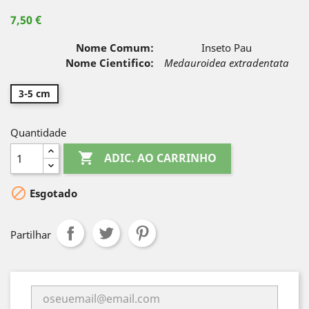
7,50 €
Nome Comum:
Inseto Pau
Nome Cientifico:
Medauroidea extradentata
3-5 cm
Quantidade

ADIC. AO CARRINHO

Esgotado
Partilhar