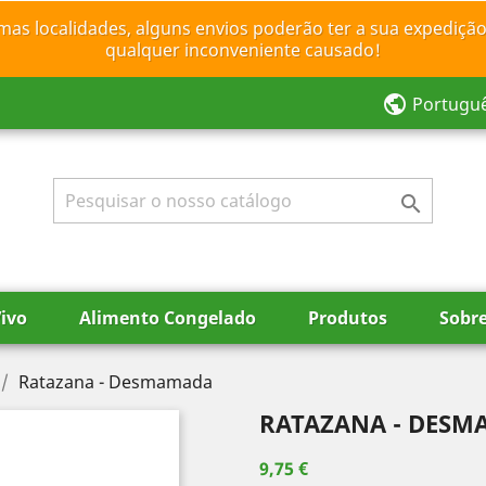
mas localidades, alguns envios poderão ter a sua expedição
qualquer inconveniente causado!
public
Portugu

ivo
Alimento Congelado
Produtos
Sobr
Ratazana - Desmamada
RATAZANA - DES
9,75 €