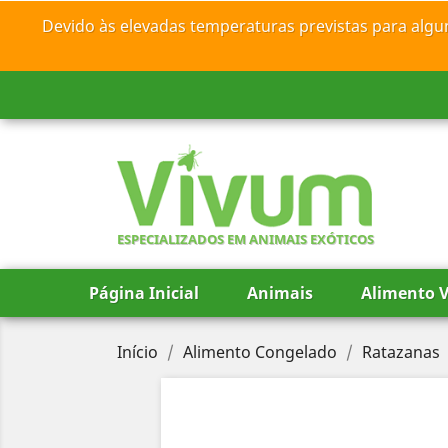
Devido às elevadas temperaturas previstas para algu
ESPECIALIZADOS EM ANIMAIS EXÓTICOS
Página Inicial
Animais
Alimento V
Início
Alimento Congelado
Ratazanas