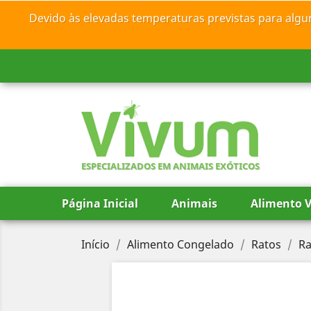
Devido às elevadas temperaturas previstas para algu
ESPECIALIZADOS EM ANIMAIS EXÓTICOS
Página Inicial
Animais
Alimento V
Início
Alimento Congelado
Ratos
R