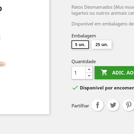
Ratos Desmamados (
Mus mus
lagartos ou outros animais ca
Disponível em embalagens de 
Embalagem
5 un.
25 un.
Quantidade

ADIC. A

Disponível por encome
Partilhar