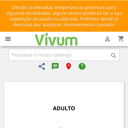
Devido às elevadas temperaturas previstas para
algumas localidades, alguns envios poderão ter a sua
expedição atrasada ou alterada. Pedimos desde já
desculpa por qualquer inconveniente causado!
shopping_cart



share
message-reply-text
room
help