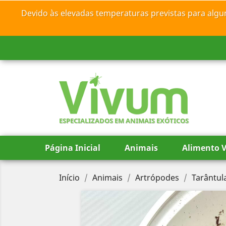
Devido às elevadas temperaturas previstas para algu
ESPECIALIZADOS EM ANIMAIS EXÓTICOS
Página Inicial
Animais
Alimento V
Início
Animais
Artrópodes
Tarântul