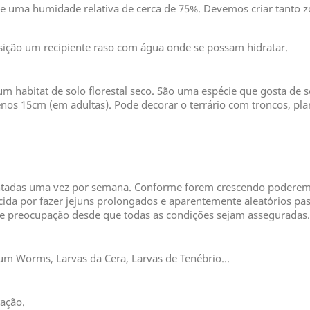
m de uma humidade relativa de cerca de 75%. Devemos criar tanto
ção um recipiente raso com água onde se possam hidratar.
um habitat de solo florestal seco. São uma espécie que gosta de s
nos 15cm (em adultas). Pode decorar o terrário com troncos, plant
tadas uma vez por semana. Conforme forem crescendo poderemo
ida por fazer jejuns prolongados e aparentemente aleatórios pa
de preocupação desde que todas as condições sejam asseguradas.
ium Worms, Larvas da Cera, Larvas de Tenébrio...
ação.