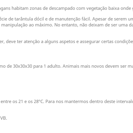
l vagans habitam zonas de descampado com vegetação baixa onde 
écie de tarântula dócil e de manutenção fácil. Apesar de serem u
manipulação ao máximo. No entanto, não deixam de ser uma das 
r, deve ter atenção a alguns aspetos e assegurar certas condiçõ
mo de 30x30x30 para 1 adulto. Animais mais novos devem ser ma
entre os 21 e os 28ºC. Para nos mantermos dentro deste interva
UVB.