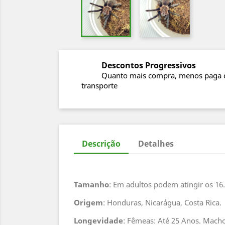
Descontos Progressivos
Quanto mais compra, menos paga 
transporte
Descrição
Detalhes
Tamanho
: Em adultos podem atingir os 1
Origem
: Honduras, Nicarágua, Costa Rica.
Longevidade
: Fêmeas: Até 25 Anos. Macho