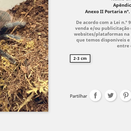
Apêndic
Anexo II Portaria nº.
De acordo com a Lei n.º 
venda e/ou publicitação 
websites/plataformas na 
que temos disponíveis e 
entre
2-3 cm
Partilhar