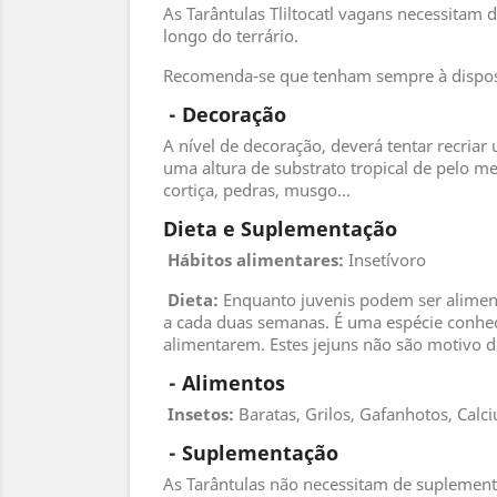
As Tarântulas Tliltocatl vagans necessita
longo do terrário.
Recomenda-se que tenham sempre à disposi
 - 
Decoração
A nível de decoração, deverá tentar recriar 
uma altura de substrato tropical de pelo me
cortiça, pedras, musgo...
Dieta e Suplementação
Hábitos alimentares:
Insetívoro
Dieta:
Enquanto juvenis podem ser alimen
a cada duas semanas. É uma espécie conhec
alimentarem. Estes jejuns não são motivo 
 - 
Alimentos
 Insetos
:
Baratas, Grilos, Gafanhotos, Calc
 - 
Suplementação
As Tarântulas não necessitam de suplement