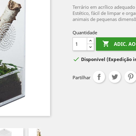
Terrário em acrílico adequad
Estético, fácil de limpar e or
animais de pequenas dimensõ
Quantidade

ADIC. A

Disponível
(Expedição 
Partilhar