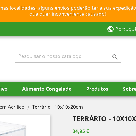
mas localidades, alguns envios poderão ter a sua expedição
qualquer inconveniente causado!
public
Portugu

ivo
Alimento Congelado
Produtos
Sobr
em Acrílico
Terrário - 10x10x20cm
TERRÁRIO - 10X10
34,95 €