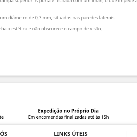
a tampa superior. A porta é fechada com um íman, o que impede a 
m um diâmetro de 0,7 mm, situados nas paredes laterais.
rba a estética e não obscurece o campo de visão.
Expedição no Próprio Dia
te
Em encomendas finalizadas até ás 15h
NÓS
LINKS ÚTEIS