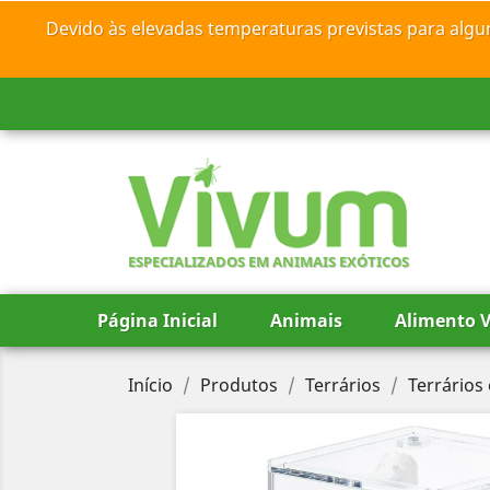
Devido às elevadas temperaturas previstas para algu
ESPECIALIZADOS EM ANIMAIS EXÓTICOS
Página Inicial
Animais
Alimento V
Início
Produtos
Terrários
Terrários 