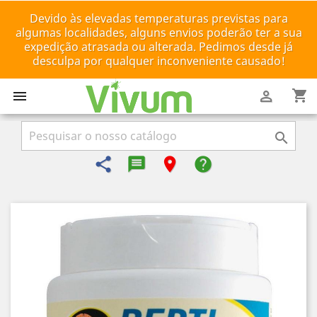
Devido às elevadas temperaturas previstas para
algumas localidades, alguns envios poderão ter a sua
expedição atrasada ou alterada. Pedimos desde já
desculpa por qualquer inconveniente causado!
shopping_cart



share
message-reply-text
room
help