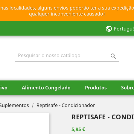
mas localidades, alguns envios poderão ter a sua expedição
qualquer inconveniente causado!
public
Portugu

ivo
Alimento Congelado
Produtos
Sobr
e Suplementos
Reptisafe - Condicionador
REPTISAFE - CON
5,95 €