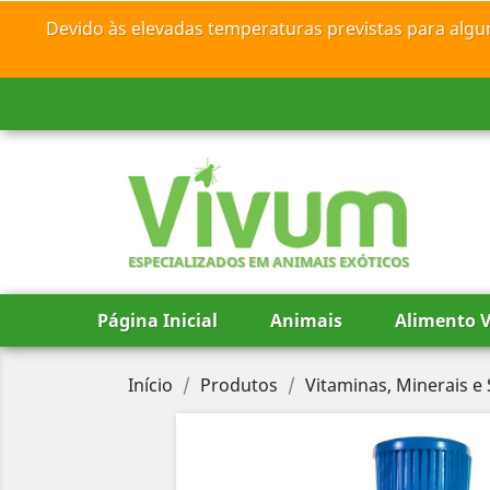
Devido às elevadas temperaturas previstas para algu
ESPECIALIZADOS EM ANIMAIS EXÓTICOS
Página Inicial
Animais
Alimento V
Início
Produtos
Vitaminas, Minerais 