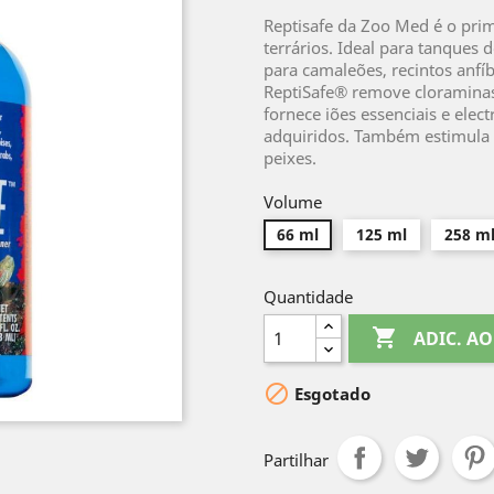
Reptisafe da Zoo Med é o pri
terrários. Ideal para tanques 
para camaleões, recintos anfíb
ReptiSafe® remove cloraminas e
fornece iões essenciais e elec
adquiridos. Também estimula 
peixes.
Volume
66 ml
125 ml
258 m
Quantidade

ADIC. A

Esgotado
Partilhar