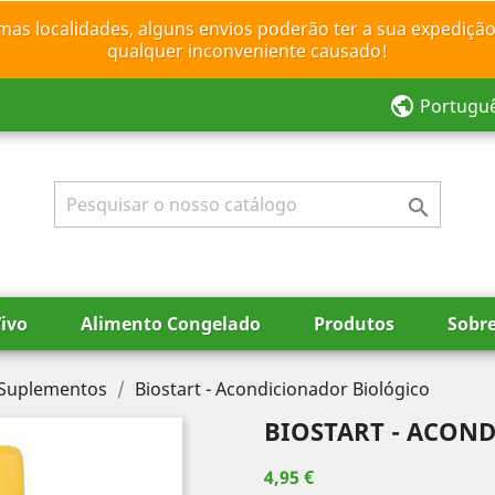
mas localidades, alguns envios poderão ter a sua expedição
qualquer inconveniente causado!
public
Portugu

ivo
Alimento Congelado
Produtos
Sobr
e Suplementos
Biostart - Acondicionador Biológico
BIOSTART - ACON
4,95 €