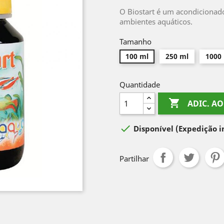
O Biostart é um acondicionado
ambientes aquáticos.
Tamanho
100 ml
250 ml
1000
Quantidade

ADIC. A

Disponível
(Expedição 
Partilhar