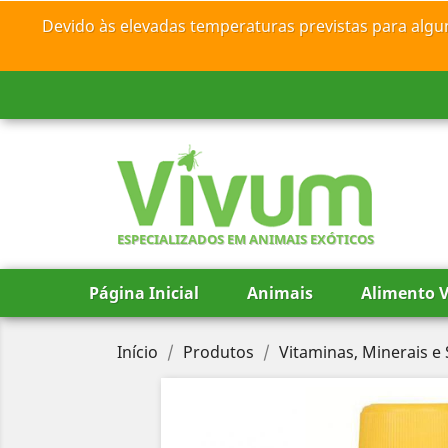
Devido às elevadas temperaturas previstas para algu
ESPECIALIZADOS EM ANIMAIS EXÓTICOS
Página Inicial
Animais
Alimento V
Início
Produtos
Vitaminas, Minerais 