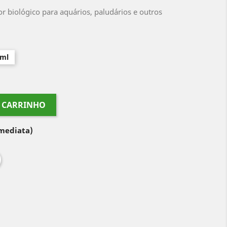
r biológico para aquários, paludários e outros
 ml
O CARRINHO
imediata)