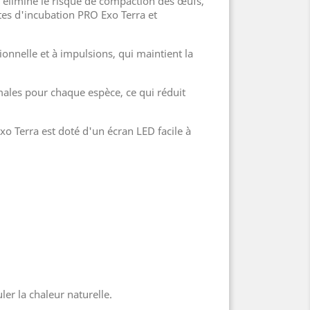
i élimine le risque de compaction des œufs,
îtes d'incubation PRO Exo Terra et
onnelle et à impulsions, qui maintient la
ales pour chaque espèce, ce qui réduit
Exo Terra est doté d'un écran LED facile à
er la chaleur naturelle.