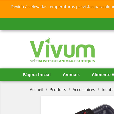
Devido às elevadas temperaturas previstas para algu
SPÉCIALISTES DES ANIMAUX EXOTIQUES
Página Inicial
Animais
Alimento V
Accueil
Produits
Accessoires
Incuba