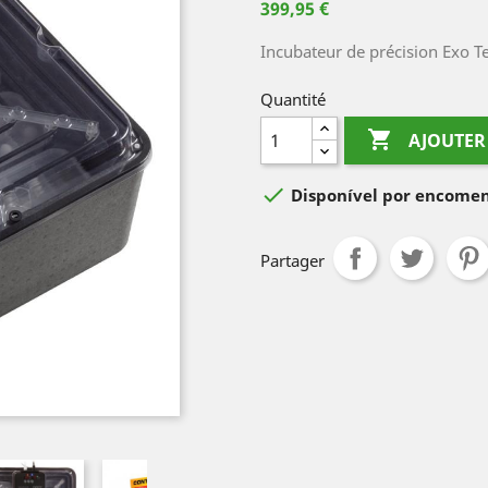
399,95 €
Incubateur de précision Exo T
Quantité

AJOUTER

Disponível por encome
Partager