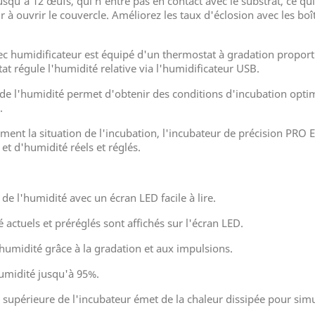
qu'à 12 œufs, qui n'entre pas en contact avec le substrat, ce qu
 à ouvrir le couvercle. Améliorez les taux d'éclosion avec les bo
c humidificateur est équipé d'un thermostat à gradation proporti
t régule l'humidité relative via l'humidificateur USB.
de l'humidité permet d'obtenir des conditions d'incubation optim
.
èrement la situation de l'incubation, l'incubateur de précision PRO 
et d'humidité réels et réglés.
e l'humidité avec un écran LED facile à lire.
actuels et préréglés sont affichés sur l'écran LED.
'humidité grâce à la gradation et aux impulsions.
humidité jusqu'à 95%.
 supérieure de l'incubateur émet de la chaleur dissipée pour simul