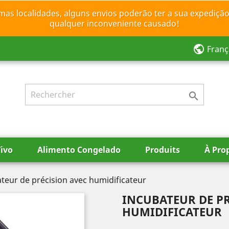
mas localidades, alguns envios poderão ter a sua expedição
qualquer inconveniente causado!
public
Franç

ivo
Alimento Congelado
Produits
À Pro
teur de précision avec humidificateur
INCUBATEUR DE P
HUMIDIFICATEUR