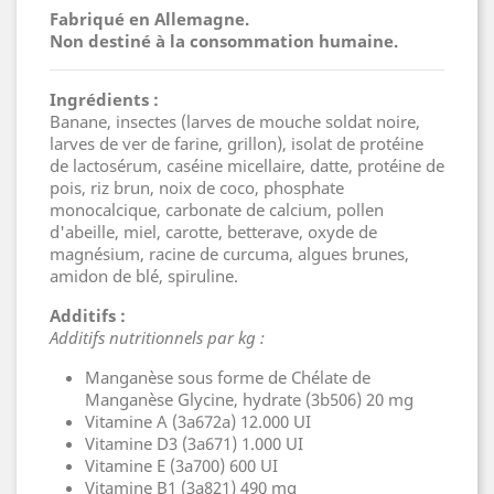
Fabriqué en Allemagne.
Non destiné à la consommation humaine.
Ingrédients :
Banane, insectes (larves de mouche soldat noire,
larves de ver de farine, grillon), isolat de protéine
de lactosérum, caséine micellaire, datte, protéine de
pois, riz brun, noix de coco, phosphate
monocalcique, carbonate de calcium, pollen
d'abeille, miel, carotte, betterave, oxyde de
magnésium, racine de curcuma, algues brunes,
amidon de blé, spiruline.
Additifs :
Additifs nutritionnels par kg :
Manganèse sous forme de Chélate de
Manganèse Glycine, hydrate (3b506) 20 mg
Vitamine A (3a672a) 12.000 UI
Vitamine D3 (3a671) 1.000 UI
Vitamine E (3a700) 600 UI
Vitamine B1 (3a821) 490 mg