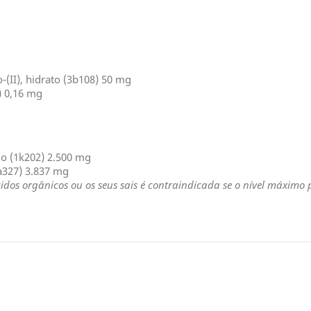
-(II), hidrato (3b108) 50 mg
) 0,16 mg
io (1k202) 2.500 mg
a327) 3.837 mg
ácidos orgânicos ou os seus sais é contraindicada se o nível máximo