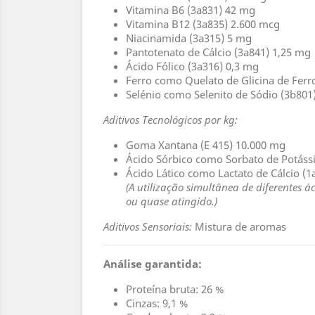
Vitamina B6 (3a831) 42 mg
Vitamina B12 (3a835) 2.600 mcg
Niacinamida (3a315) 5 mg
Pantotenato de Cálcio (3a841) 1,25 mg
Ácido Fólico (3a316) 0,3 mg
Ferro como Quelato de Glicina de Ferro
Selénio como Selenito de Sódio (3b801
Aditivos Tecnológicos por kg:
Goma Xantana (E 415) 10.000 mg
Ácido Sórbico como Sorbato de Potáss
Ácido Lático como Lactato de Cálcio (1
(A utilização simultânea de diferentes 
ou quase atingido.)
Aditivos Sensoriais:
Mistura de aromas
Análise garantida:
Proteína bruta: 26 %
Cinzas: 9,1 %