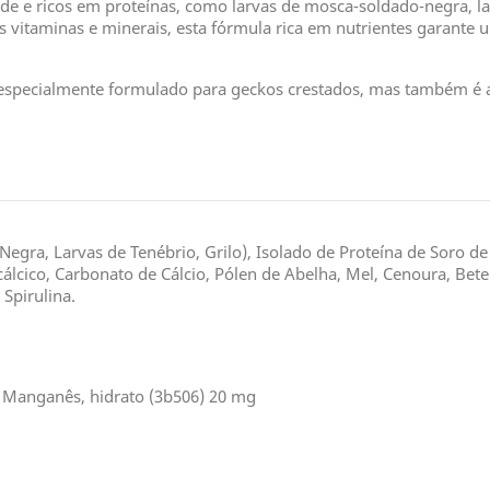
ade e ricos em proteínas, como larvas de mosca-soldado-negra, la
s vitaminas e minerais, esta fórmula rica em nutrientes garante
 especialmente formulado para geckos crestados, mas também é 
gra, Larvas de Tenébrio, Grilo), Isolado de Proteína de Soro de 
cálcico, Carbonato de Cálcio, Pólen de Abelha, Mel, Cenoura, Bet
Spirulina.
 Manganês, hidrato (3b506) 20 mg