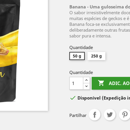
Banana - Uma guloseima do
O sabor irresistivelmente do
muitas espécies de geckos e é
Banana foca-se exclusivamente
deliberadamente outras frutas
sabor pura e intensa.
Quantidade
50 g
250 g
Quantidade

ADIC. A

Disponível
(Expedição 
Partilhar