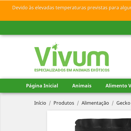
Devido às elevadas temperaturas previstas para algu
ESPECIALIZADOS EM ANIMAIS EXÓTICOS
Página Inicial
Animais
Alimento V
Início
Produtos
Alimentação
Gecko 