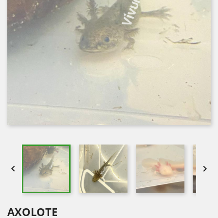


AXOLOTE