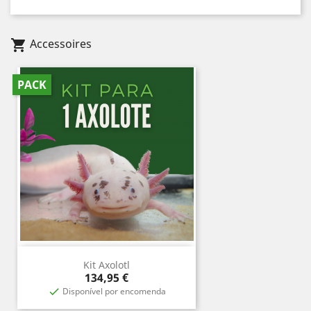
Accessoires
shopping_cart
PACK
Kit Axolotl
Prix
134,95 €
Disponível por encomenda
