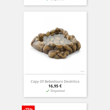
Copy Of Bebedouro Desértico
Prix
16,95 €
Disponível

-25%