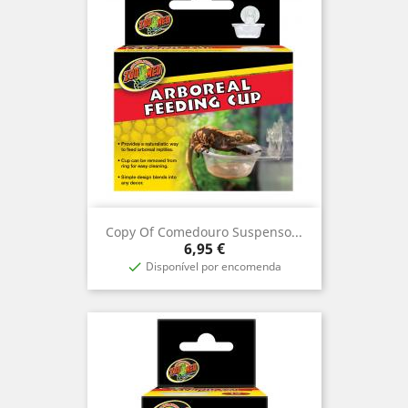
Copy Of Comedouro Suspenso...
Prix
6,95 €
Disponível por encomenda
