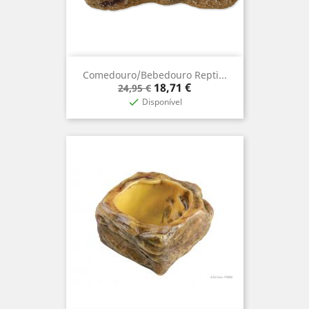
Comedouro/Bebedouro Repti...
Prix
Prix
18,71 €
24,95 €
de
Disponível

base