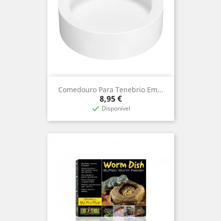
Comedouro Para Tenebrio Em...
Prix
8,95 €
Disponível
