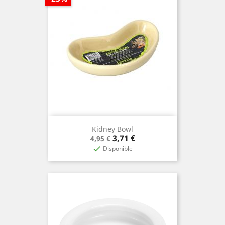
Kidney Bowl
Prix
Prix
3,71 €
4,95 €
de
Disponible

base