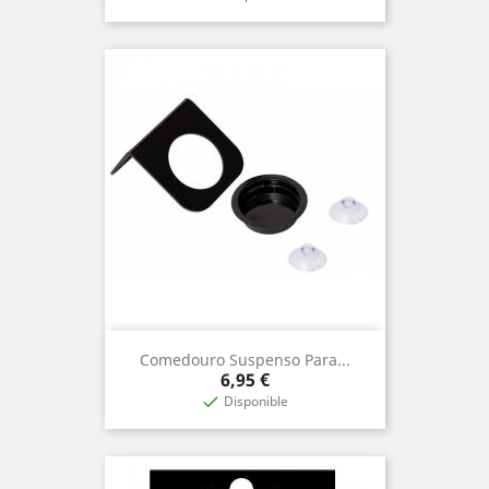
Comedouro Suspenso Para...
Prix
6,95 €
Disponible
