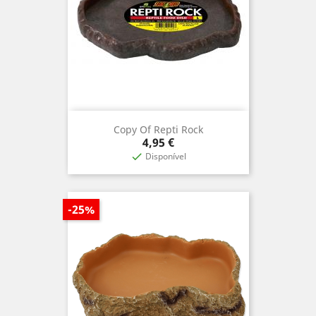
Copy Of Repti Rock
Prix
4,95 €
Disponível

-25%