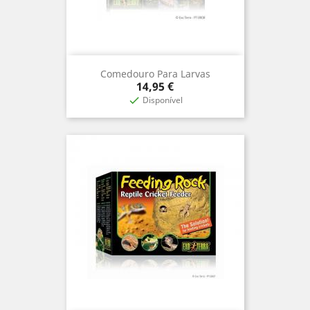
Comedouro Para Larvas
Prix
14,95 €
Disponível
