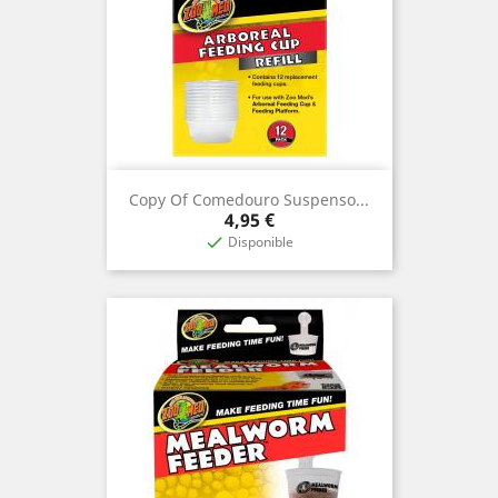
Copy Of Comedouro Suspenso...
Prix
4,95 €
Disponible
