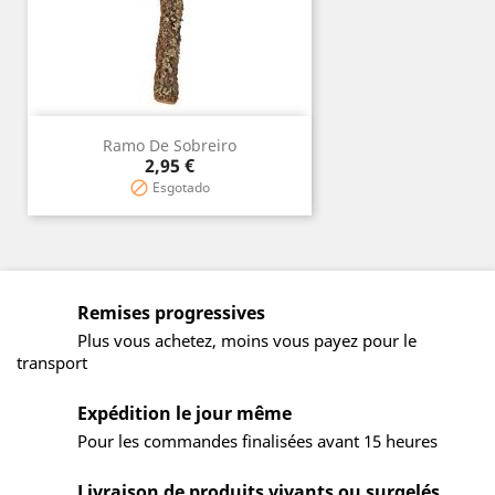
Ramo De Sobreiro
Prix
2,95 €
Esgotado

Remises progressives
Plus vous achetez, moins vous payez pour le
transport
Expédition le jour même
Pour les commandes finalisées avant 15 heures
Livraison de produits vivants ou surgelés