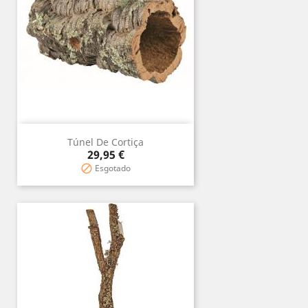
Túnel De Cortiça
Prix
29,95 €
Esgotado
