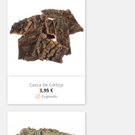
Casca De Cortiça
Prix
3,95 €
Esgotado
