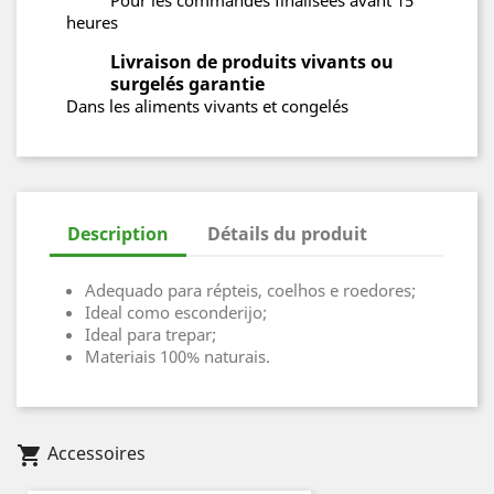
Pour les commandes finalisées avant 15
heures
Livraison de produits vivants ou
surgelés garantie
Dans les aliments vivants et congelés
Description
Détails du produit
Adequado para répteis, coelhos e roedores;
Ideal como esconderijo;
Ideal para trepar;
Materiais 100% naturais.
Accessoires
shopping_cart