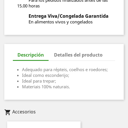
Para los pedidos finalizados antes de las
15.00 horas
Entrega Viva/Congelada Garantida
En alimentos vivos y congelados
Descripción
Detalles del producto
Adequado para répteis, coelhos e roedores;
Ideal como esconderijo;
Ideal para trepar;
Materiais 100% naturais.
Accesorios
shopping_cart