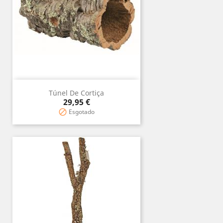
Túnel De Cortiça
Precio
29,95 €
Esgotado
