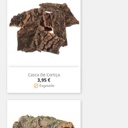
Casca De Cortiça
Precio
3,95 €
Esgotado
