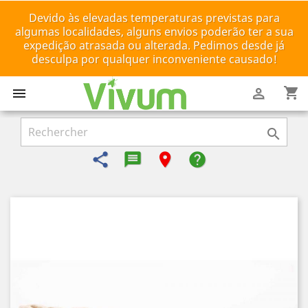
Devido às elevadas temperaturas previstas para
algumas localidades, alguns envios poderão ter a sua
expedição atrasada ou alterada. Pedimos desde já
desculpa por qualquer inconveniente causado!
shopping_cart



share
message-reply-text
room
help