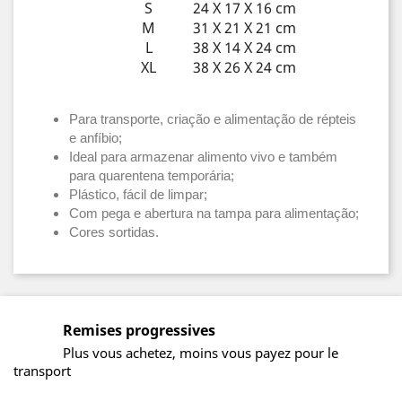
S
24 X 17 X 16 cm
M
31 X 21 X 21 cm
L
38 X 14 X 24 cm
XL
38 X 26 X 24 cm
Para transporte, criação e alimentação de répteis
e anfíbio;
Ideal para armazenar alimento vivo e também
para quarentena temporária;
Plástico, fácil de limpar;
Com pega e abertura na tampa para alimentação;
Cores sortidas.
Remises progressives
Plus vous achetez, moins vous payez pour le
transport