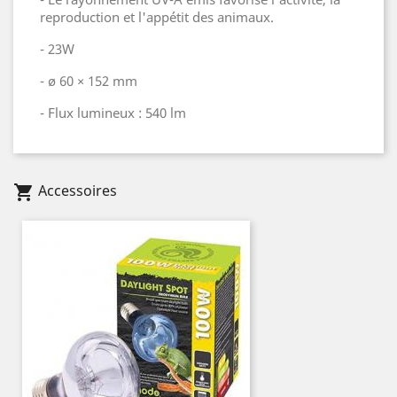
reproduction et l'appétit des animaux.
- 23W
- ø 60 × 152 mm
- Flux lumineux : 540 lm
Accessoires
shopping_cart