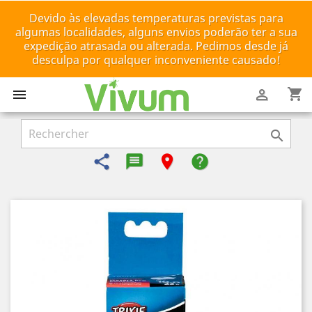
Devido às elevadas temperaturas previstas para
algumas localidades, alguns envios poderão ter a sua
expedição atrasada ou alterada. Pedimos desde já
desculpa por qualquer inconveniente causado!
shopping_cart



share
message-reply-text
room
help