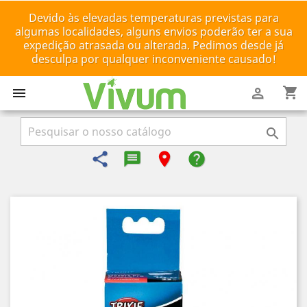
Devido às elevadas temperaturas previstas para
algumas localidades, alguns envios poderão ter a sua
expedição atrasada ou alterada. Pedimos desde já
desculpa por qualquer inconveniente causado!
shopping_cart



share
message-reply-text
room
help