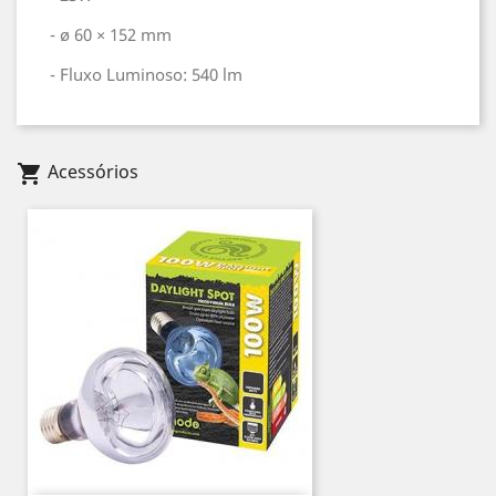
- ø 60 × 152 mm
- Fluxo Luminoso: 540 lm
Acessórios
shopping_cart