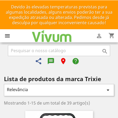
Devido às elevadas temperaturas previstas para
algumas localidades, alguns envios poderão ter a sua
expedição atrasada ou alterada. Pedimos desde já
desculpa por qualquer inconveniente causado!
shopping_cart



share
message-reply-text
room
help
Lista de produtos da marca Trixie
Relevância

Mostrando 1-15 de um total de 39 artigo(s)