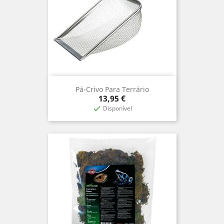
Pá-Crivo Para Terrário
Preço
13,95 €
Disponível
