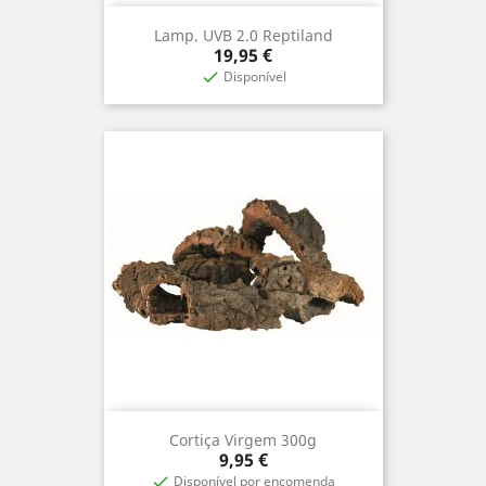
Lamp. UVB 2.0 Reptiland
Preço
19,95 €
Disponível

Cortiça Virgem 300g
Preço
9,95 €
Disponível por encomenda
