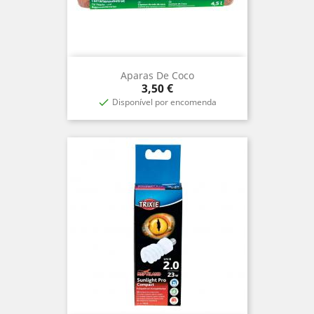
Aparas De Coco
Preço
3,50 €
Disponível por encomenda
