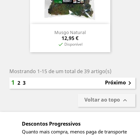
Musgo Natural
Preço
12,95 €
Disponível

Mostrando 1-15 de um total de 39 artigo(s)
1
Próximo
2
3

Voltar ao topo

Descontos Progressivos
Quanto mais compra, menos paga de transporte