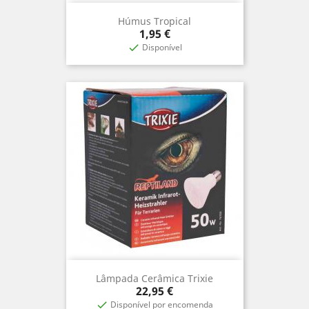
Húmus Tropical
Preço
1,95 €
Disponível

Lâmpada Cerâmica Trixie
Preço
22,95 €
Disponível por encomenda
