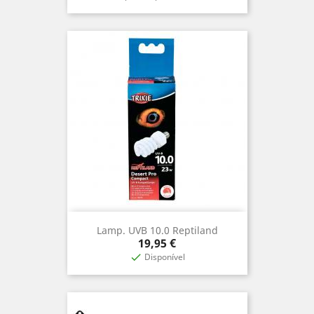
Lamp. UVB 10.0 Reptiland
Preço
19,95 €
Disponível
