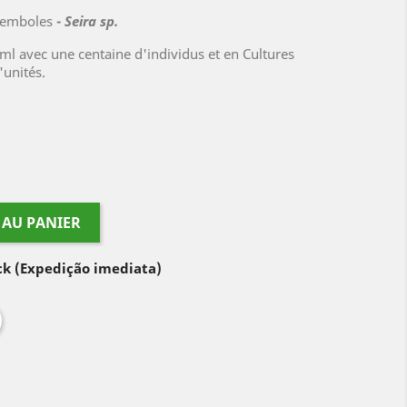
llemboles
-
Seira sp.
ml avec une centaine d'individus et en Cultures
'unités.
 AU PANIER
ock
(Expedição imediata)