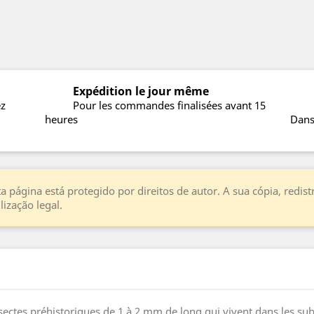
Expédition le jour même
ez
Pour les commandes finalisées avant 15
heures
Dans
a página está protegido por direitos de autor. A sua cópia, redi
ização legal.
nsectes préhistoriques de 1 à 2 mm de long qui vivent dans les s