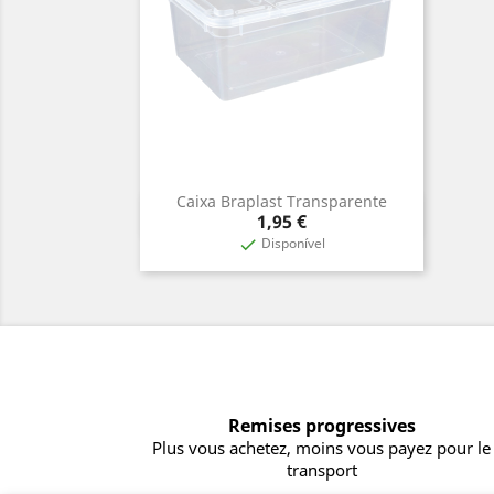
Caixa Braplast Transparente
Aperçu rapide

Prix
1,95 €
Disponível

Remises progressives
Plus vous achetez, moins vous payez pour le
transport