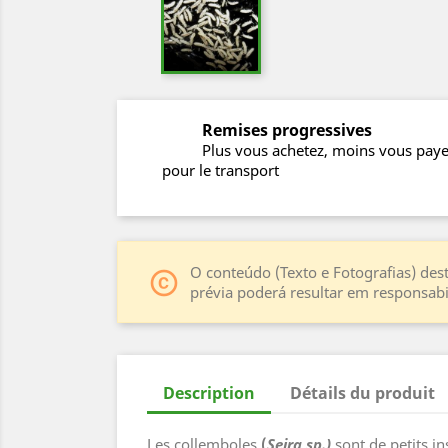
Remises progressives
Plus vous achetez, moins vous pay
pour le transport
O conteúdo (Texto e Fotografias) dest
copyright
prévia poderá resultar em responsabil
Description
Détails du produit
Les collemboles
(
Seira sp.)
sont de petits i