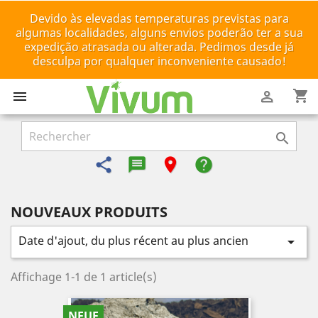
Devido às elevadas temperaturas previstas para
algumas localidades, alguns envios poderão ter a sua
expedição atrasada ou alterada. Pedimos desde já
desculpa por qualquer inconveniente causado!
shopping_cart



share
message-reply-text
room
help
NOUVEAUX PRODUITS
Date d'ajout, du plus récent au plus ancien

Affichage 1-1 de 1 article(s)
NEUF