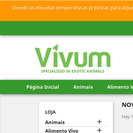
Devido às elevadas temperaturas previstas para algu
SPECIALIZED IN EXOTIC ANIMALS
Página Inicial
Animais
Alimento V
NO
LOJA
Hay 1

Animais

Alimento Vivo