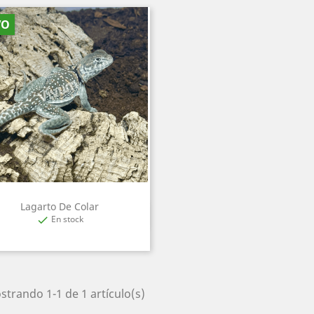
VO
Lagarto De Colar
Vista rápida

En stock

trando 1-1 de 1 artículo(s)