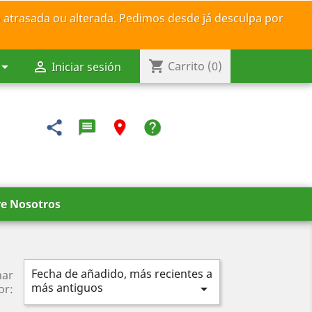
 atrasada ou alterada. Pedimos desde já desculpa por
shopping_cart


Carrito
(0)
Iniciar sesión
share
message-reply-text
room
help
e Nosotros
Fecha de añadido, más recientes a
nar
más antiguos

or: