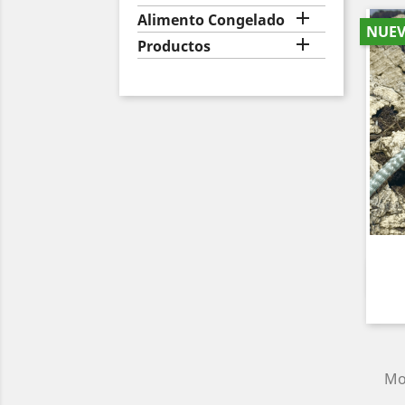

Alimento Congelado
NUE

Productos
Mos