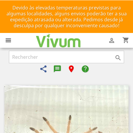
Devido às elevadas temperaturas previstas para
algumas localidades, alguns envios poderão ter a sua
expedição atrasada ou alterada. Pedimos desde já
desculpa por qualquer inconveniente causado!
shopping_cart



share
message-reply-text
room
help