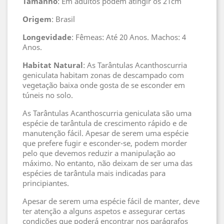
Tamanho
: Em adultos podem atingir os 21cm
Origem
: Brasil
Longevidade
: Fêmeas: Até 20 Anos. Machos: 4
Anos.
Habitat
Natural
: As Tarântulas Acanthoscurria
geniculata habitam zonas de descampado com
vegetação baixa onde gosta de se esconder em
túneis no solo.
As Tarântulas Acanthoscurria geniculata são uma
espécie de tarântula de crescimento rápido e de
manutenção fácil. Apesar de serem uma espécie
que prefere fugir e esconder-se, podem morder
pelo que devemos reduzir a manipulação ao
máximo. No entanto, não deixam de ser uma das
espécies de tarântula mais indicadas para
principiantes.
Apesar de serem uma espécie fácil de manter, deve
ter atenção a alguns aspetos e assegurar certas
condições que poderá encontrar nos parágrafos