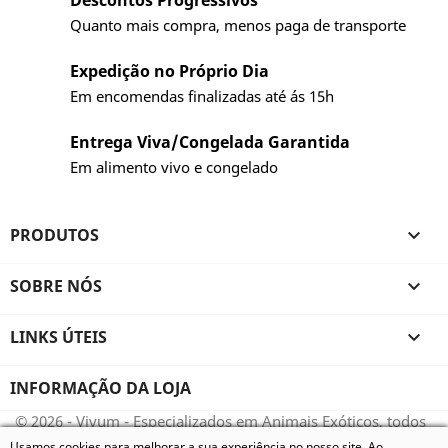
Descontos Progressivos
Quanto mais compra, menos paga de transporte
Expedição no Próprio Dia
Em encomendas finalizadas até ás 15h
Entrega Viva/Congelada Garantida
Em alimento vivo e congelado
PRODUTOS

SOBRE NÓS

LINKS ÚTEIS

INFORMAÇÃO DA LOJA
© 2026 - Vivum - Especializados em Animais Exóticos, todos
os direitos reservados.
Usamos cookies para melhorar a sua experiência no nosso site. Ao