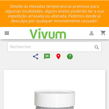
Devido às elevadas temperaturas previstas para
algumas localidades, alguns envios poderão ter a sua
expedição atrasada ou alterada. Pedimos desde já
desculpa por qualquer inconveniente causado!
shopping_cart



share
message-reply-text
room
help