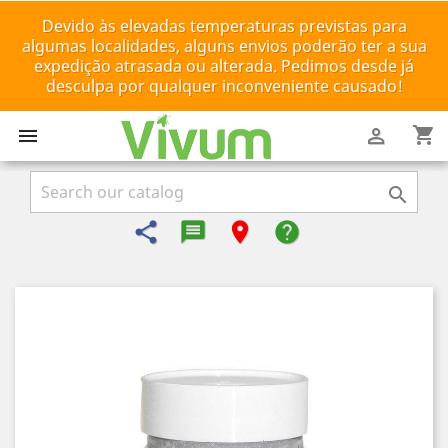
Devido às elevadas temperaturas previstas para
algumas localidades, alguns envios poderão ter a sua
expedição atrasada ou alterada. Pedimos desde já
desculpa por qualquer inconveniente causado!
shopping_cart



share
message-reply-text
room
help